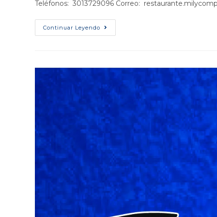
Teléfonos: 3013729096 Correo: restaurante.milycom
Continuar Leyendo